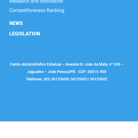
Research and Innovation
SUDEMA
Competitiveness Ranking
SUPLAN
NEWS
UEPB
LEGISLATION
Centro Administrativo Estadual – Avenida Dr. João da Mata, nº 200 –
Jaguaribe – João Pessoa/PB - CEP: 58015-900
Telefones: (83) 36125600/ 36125601/ 36125602