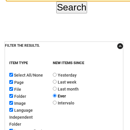
DER
Desenvolvimento e da Articulação Municipal
DETRAN
Desenvolvimento Humano
EMPAER
Educação
FILTER THE RESULTS.
ESPEP
Empreender
EPC
Secretaria de Fazenda
ITEM TYPE
NEW ITEMS SINCE
FAC
Secretaria de Governo
Select All/None
Yesterday
Last week
Page
Fapesq
Infraestrutura e dos Recursos Hídricos
Last month
File
Ever
Folder
Fundação Casa de José Américo
Juventude, Esporte e Lazer
Intervalo
Image
Language
FUNAD
Meio Ambiente e Sustentabilidade
Independent
FUNDAC
Mulher e da Diversidade Humana
Folder