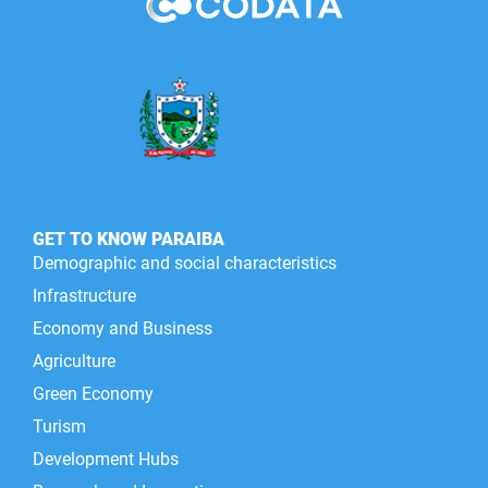
PBGÁS
PB Saúde
PBTUR
PBPREV
Projeto Cooperar
GET TO KNOW PARAIBA
PROCASE
Demographic and social characteristics
Infrastructure
PROCON
Economy and Business
Polícia Militar
Agriculture
Green Economy
Polícia Civil
Turism
Rádio Tabajara
Development Hubs