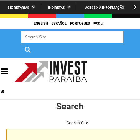
SECRETARIAS
INDIRETAS
ACESSO À INFORMAÇÃO
A União
Administração
IR
PARA
ENGLISH
ESPAÑOL
PORTUGUÊS
中国人
AESA
Administração Penitenciária
O
Search Site
Search Site
CONTEÚDO
ARPB
Agricultura Familiar e Desenvolvimento do Semiárido
Agevisa
Casa Civil do Governador
Cagepa
Casa Militar do Governador
Cehap
Ciência, Tecnologia, Inovação e Ensino Superior
Cinep
Comunicação Institucional
Search
Codata
Controladoria Geral do Estado
Companhia Docas
Cultura
Search Site
Corpo de Bombeiros
Desenvolvimento da Agropecuária e Pesca